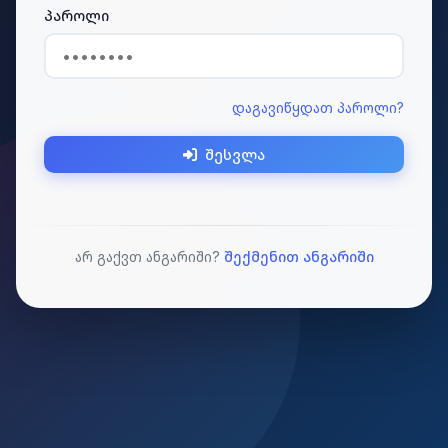
პაროლი
დაგავიწყდათ პაროლი?
შესვლა
არ გაქვთ ანგარიში?
შექმენით ანგარიში